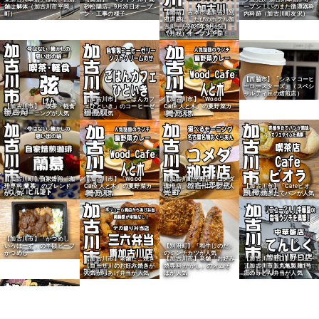
舗は解体（加古川市平岡
砂松陽店」9月26日オープ
ープン！いのまた循環器科
【開店】古本市場加古川別
町）
ン・工事の様子
内科跡（加古川町友沢）
府店跡に「たびのホテル加
古川」が2025年9月15日
（月祝）オープン予定！
【西脇市】「シネマコーヒ
ーロースターズ」（スペシ
ャルティ豆の焙煎店）
【加古川市】「ごはんカフ
【加古川市】「Wood
【加古川市】「喫茶・軽食
ェひといき」のコーヒーゼ
Cafe 人と木」の夏野菜カ
弦」のモーニングが人気
リーが人気
レーが人気
【加古川町】自家焙煎「珈
【加古川市】「Wood
【加古川町平野】「コメダ
琲専科 蘭慕」のブレンド
Cafe 人と木」の夏野菜カ
珈琲店」のモーニングが人
【加古川市】「Cafeビオ
が人気
レーが人気
気
ラ」の焼きたてパンが人気
【加古川市】「かつめし
いろはーず」の半額ビーフ
【別府町】「和牛しのだ」
かつめし
のミンチカツが人気
【加古川市野口】リニュー
【東加古川】「三六弁当」
アル「中華飯店てんじく」
の大からあげ弁当が人気
でランチ
【加古川市】老舗たこ焼き