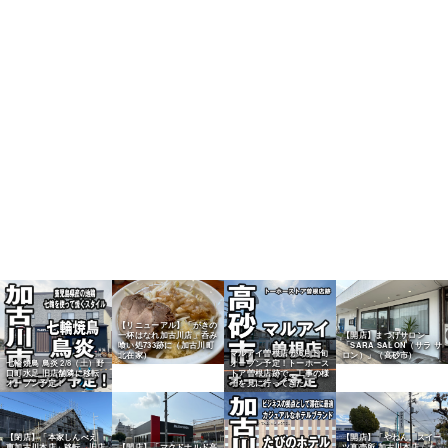
【リニューアル】「がきの
一杯はなれ加古川店」呑み
【開店】まつげサロン
喰い処733跡に（加古川町
「SARA SALON（サラ サ
マルアイ曽根店 が6月下旬
北在家）
ロン）」（高砂市）
七輪焼鳥 鳥炎 2/8（土）野
オープン予定！トーホース
口町水足 旧店舗隣に移転
トア曽根店跡で、工事の様
オープン予定！
子を見に行ってきた！
【閉店】「本家しんべえ
【開店】「やねん。スイー
東加古川本店」移転、旧店
【開店】「マクドナルド高
ツ直売所 加古川本店」オ