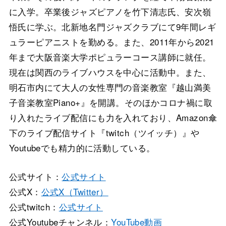
に入学。卒業後ジャズピアノを竹下清志氏、安次嶺
悟氏に学ぶ。北新地名門ジャズクラブにて9年間レギ
ュラーピアニストを勤める。また、2011年から2021
年まで大阪音楽大学ポピュラーコース講師に就任。
現在は関西のライブハウスを中心に活動中。また、
明石市内にて大人の女性専門の音楽教室『越山満美
子音楽教室Piano+』を開講。そのほかコロナ禍に取
り入れたライブ配信にも力を入れており、Amazon傘
下のライブ配信サイト『twitch（ツイッチ）』や
Youtubeでも精力的に活動している。
公式サイト：
公式サイト
公式X：
公式X（Twitter）
公式twitch：
公式サイト
公式Youtubeチャンネル：
YouTube動画