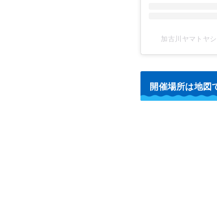
加古川ヤマトヤシキ(@
開催場所は地図