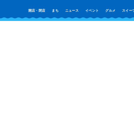
開店・閉店
まち
ニュース
イベント
グルメ
スイー