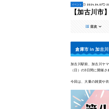
イベント
2024.04.07
2
【加古川市
目次
倉庫市 in 加
加古川駅前、加古川ヤマト
（日）の3日間に開催さ
今回は、大量の雑貨や衣