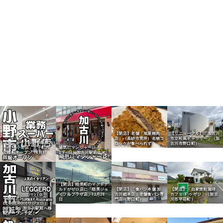
【閉店】老舗「旭屋精肉
【リニューアル】「加古川
店」（高砂市荒井）名物コ
市立松風ギャラリー」（加
【リニューアル】「業務ス
ロッケが食べられず
古川市野口町）
ーパー 小野店」王子町内
陽気にマンジャーレ！
で移転オープン（4月17
2/9（日）加古川駅前にオ
日）
ープン！
【閉店】稲美町のマクドナ
ルドがゼロ店に「稲美ジョ
【閉店】「食パン本舗 加
【閉店】「自家焙煎珈琲
イフルプラザ店」12月26
古川総本店」老舗食パン専
カフェ ドゥ ザジ」（加古
イタリアン
日
門店（野口町）
川市平荘町）
LEGGERO（リジェロ）
3/21（金）加古川駅前へ移
転オープン予定！