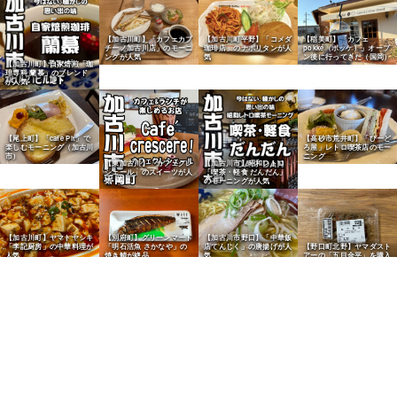
【稲美町】「カフェ
【加古川町】「カフェカプ
【加古川町平野】「コメダ
pokke（ポッケ）」オープ
チーノ加古川店」のモーニ
珈琲店」のナポリタンが人
ン後に行ってきた（国岡）
ングが人気
気
【加古川町】自家焙煎「珈
琲専科 蘭慕」のブレンド
が人気
【尾上町】「cafe Pit」で
【高砂市荒井町】「びーど
楽しむモーニング（加古川
ろ屋」レトロ喫茶店のモー
市）
ニング
【東加古川】「カフェクレ
【加古川市】昭和レトロ
シェール」のスイーツが人
「喫茶・軽食 だんだん」
気
のモーニングが人気
【加古川町】ヤマトヤシキ
【別府町】グリーンマート
【加古川市野口】「中華飯
「李記厨房」の中華料理が
「明石活魚 さかなや」の
店てんじく」の唐揚げが人
【野口町北野】ヤマダスト
人気
焼き鯖が絶品
気
アーの「五目金平」を購入
【野口町北野】ヤマダスト
【加古川市】ヤマダストア
【西神吉町】「とりのほね
アーで「MSBベルジャン
ーの「加古川一番摘み味の
加古川店」の特製中華そば
ホワイト」を購入
り」が人気
が人気
【志方町】「肉のヒライ本
店」の自家製コロッケが絶
品