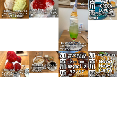
【加古川市】「タカミオカ
【高砂市】「yellow（イエ
キ」のいちごみるく氷が人
【加古川市】移転「カフェ
ロー）高砂店」人気のジェ
気
グリーンラバーズ」の珈琲
ラート（荒井町若宮町）
が人気
【加古川市】「ごはんカフ
ェひといき」のくりーむソ
ーダが人気
【加古川町】「カフェカプ
チーノ加古川店」のモーニ
【加古川市】「ごはんカフ
ングが人気
ェひといき」の生いちごソ
【加古川市】「Good
フトが人気
【加古川市】「マグノリ
News Cafe」の台湾カフェ
ア」のモーニングが人気
メニューが人気
【食堂】コスパ最強の定食
【野口町北野】ヤマダスト
屋「福だるま食堂 平荘
アーの直火ベーコン切りお
店」（加古川市平荘町）
としが人気
【加古川町】「とりどーる
【加古川市】「唐揚げ専門
加古川店」のテイクアウト
店 TRICK」JR宝殿駅南が
弁当が人気
人気