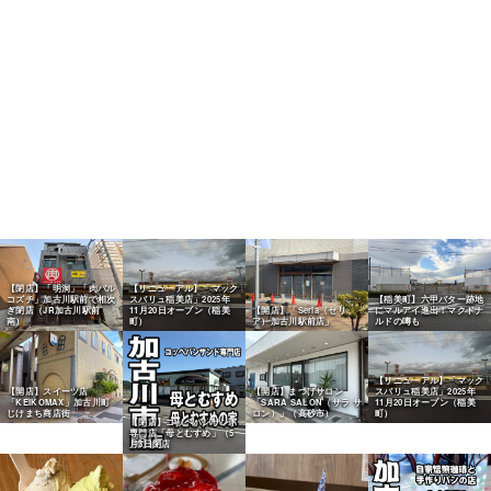
【閉店】「明洞」「肉バル
【リニューアル】「マック
コズチ」加古川駅前で相次
スバリュ稲美店」2025年
【稲美町】六甲バター跡地
ぎ閉店（JR加古川駅前
11月20日オープン（稲美
【開店】「Seria（セリ
にマルアイ進出！マクドナ
南）
町）
ア）加古川駅前店」
ルドの噂も
【リニューアル】「マック
【開店】スイーツ店
【開店】まつげサロン
スバリュ稲美店」2025年
「KEIKOMAX」加古川町
「SARA SALON（サラ サ
11月20日オープン（稲美
じけまち商店街
ロン）」（高砂市）
町）
【閉店】コッペパンサンド
専門店「母とむすめ」（5
月3日閉店