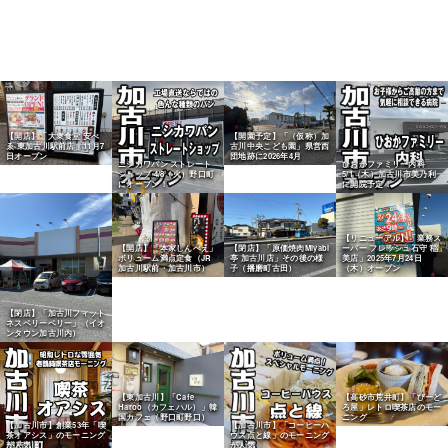
【開店】「大衆食堂 安べ
【開園予定】「（仮称）加
ゑ 東加古川駅前店」11月7
古川中央こども園」県営西
日オープン
団地跡に2026年4月
ニシカワパン ストレート
ひおかファミリー内科
ショップ 4/8（火）野口町
5/1（木）加古川市美乃利
にオープン！
に開院予定！
【リニューアル】「業務ス
【開店】「本家しんべえ」
【閉店】「原価焼肉Miyabi
ーパー フレッシュ石守 稲
ボリューム満点定食（JR
亭 加古川店」その後の様
美店」2025年7月24日
加古川駅前・加古川市）
子（播磨町古田）
（木）オープン
【閉店】「加古川フィット
ネスベリーベリー」（イオ
ンタウン加古川内）
【東加古川】「Cafe
【高砂市荒井町】「びーど
Haroo（カフェハル）」韓
ろ屋」レトロ喫茶店のモー
国カフェ（野口町野口）
ニング
【加古川市】創業53年「喫
【加古川市】「コーヒーハ
茶オアシス」のモーニング
ウス点と線」のモーニング
が人気
が人気