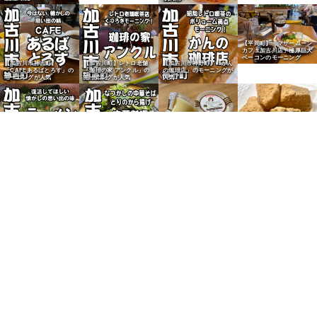
【平岡町】「マザームーン
カフェ加古川店」極厚巨大
ベーコンのモーニング
【加古川市神吉町】
【加古川町】レトロ老舗
【加古川市神野町】「かん
「CAFEあるばとろす」の
「珈琲の家 アンクル」の
の珈琲店」のモーニングが
モーニングが人気
モーニングが人気
人気
【野口町北野】ヤマダスト
【加古川町】「かぴまー
アーの「プリンセスプリ
と」喫茶万葉のわらび餅が
ン」が人気
人気
【加古川市】「ラーメンた
【加古川市】「中華料理
ろう加古川店」の味玉らー
龍」のしょうゆらーめんが
めんが美味
人気
【加古川市】老舗「お好み
【別府町】「和牛しのだ」
焼専科 かかし」のミック
のミンチカツが人気
スそば焼が人気
【東加古川】「さつまラー
【尾上町】「ひぐま弁当」
メン東加古川店」のとんこ
のランチ弁当が人気
つ塩が人気
【加古川市】「ベーカリー
【加古川市】「石窯パン工
【加古川市】「ベーカリー
【加古川市】「パン工房フ
パンダ」のクリームぱんが
房マナレイア」のカレーパ
パンダ」の極上食パンが人
ールフール」のレトロバケ
人気
ンが人気
気
ットが人気