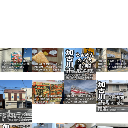
【リニューアル】「業務ス
【開店】「呑処サクット
ーパー フレッシュ石守 稲
【開店】荒井駅前「クレー
TOKI（トキ）」2025年1月
美店」2025年7月24日
プ自販機」ヴェルジェのス
1日オープン（JR加古川駅
（木）オープン
イーツが買える（高砂市）
前）
【一時休業】「神戸らぁめ
んたろう 加古川店」その
後の様子（加古川市粟津）
【閉店】「スギ薬局加古川
【移転】1円家具「BIGバ
店」（東神吉町イオンタウ
リュー」ホームランスタジ
ン加古川内）
アムへ（尾上町安田）
米田町平津 カレー専門店
ニコニコカレー
3/29（土）で閉店
【閉店】昭和レトロな老舗
喫茶店「喫茶・軽食 山
河」（加古川市加古川町）