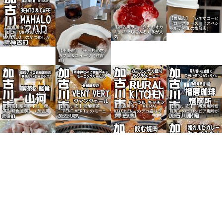
【西脇市】「シネマコーヒ
ーロースターズ」（スペシ
【加古川市】「タカミオカ
【加古川市】
ャルティ豆の焙煎店）
キ」のいちごみるく氷が人
「BENTO&#038;CAFE
気
MAHALO」のかつめしが
人気
【小野市】「十三月の窓」
カフェ＆スイーツ（住吉
町）
【閉店】昭和レトロ「喫
【加古川市】老舗喫茶
【加古川市】「RURAL
【加古川市】「播磨珈琲焙
茶・軽食 山河」（加古川
「VENT VERT」のモーニ
KITCHEN」のデカ盛りラ
煎所」のコロンビア珈琲が
市）
ングが人気
ンチが人気
人気
【西神吉町】精肉店「本場
【加古川市】焼肉食べ放題
肉 スタミナのあらき」の
「熟成焼肉いちばん加古川
ホルモンが人気
店」が人気
【アリオ加古川】精肉店
【加古川市】「和牛うら
「中川食品」で焼肉購入
い」の豚カルビでカレーを
（グリーンマート）
調理
【加古川市】「スマイルの
【加古川町】「かぴまー
【野口町北野】ヤマダスト
小鳥たち」のオレンジフル
と」喫茶万葉のわらび餅が
アーの「食パン・惣菜パ
ーツサンドが人気
人気
ン」を購入
【加古川市】「マツオカ
屋」の唐揚げ大盛弁当が人