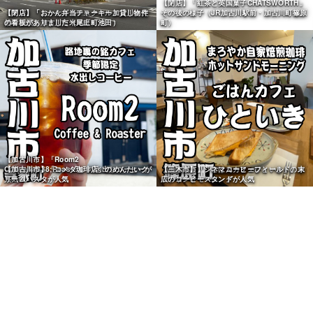
【閉店】「ニッケゴルフスクール加古川」突
【閉店】「自家焙煎珈琲 カフェ ドゥ ザジ」
然の閉鎖（加古川市米田町）
（加古川市平荘町）
【閉店】「紅茶と英国菓子CHATSWORTH」
その後の様子（JR加古川駅前・加古川町篠原
町）
【閉店】「おかん弁当チャーキー」貸し物件
の看板がありました（尾上町池田）