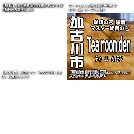
【閉店】「マクドナルド岩岡ヒラキ店」12月
26日、30年の歴史に幕（神戸市西区）
イタリア料理とワインのお店 scena（シー
ナ）が1/31（金）オープン予定！JR加古川駅
ラーメンまこと屋 加古川平岡店 が
前
3/14（金）オープン予定！
【開店】「焼肉 雅」2025年8月1日オープン
【加古川市】「播磨珈琲焙煎所」のコロンビ
（加古川市西神吉町岸）
ア珈琲が人気