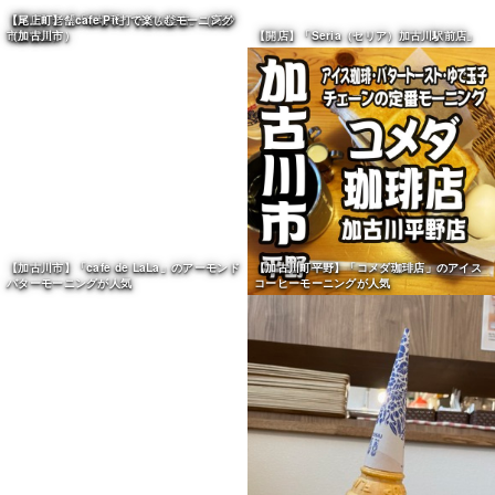
【開店】「中華そば弦流」（加古川市稲屋）
【閉店】「焼肉 えびすや」27年の歴史に幕
（加西市）
【閉店】老舗「本場手打うどん釜吉」（高砂
市美保里）
【開店】「Seria（セリア）加古川駅前店」
【尾上町】「cafe Pit」で楽しむモーニング
（加古川市）