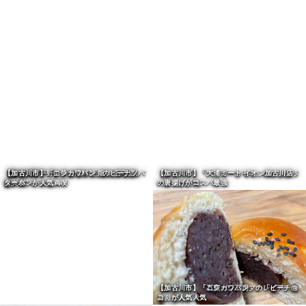
【加古川市】人気カフェ「Wood Cafe 人と
【平荘町池尻】「Tea room den」珈琲の店
【加古川市】「ごはんカフェひといき」のボ
木」の週替りランチ
が人気
ンゴレビアンコが人気