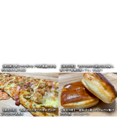
【加古川市】「Room2
Coffee&#038;Roaster」の水出しコーヒーが
【加古川市】「ごはんカフェひといき」のホ
人気
ットサンドモーニングが人気
【三木市】「シネマコーヒーフィールド」末
【加古川市】「コメダ珈琲店」のめんたいク
広のコーヒースタンド
リームパスタが人気