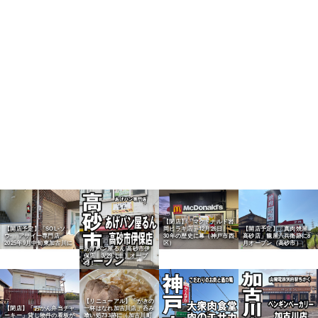
【閉店】「マクドナルド岩
【開店予定】「SOL-ソ
岡ヒラキ店」12月26日、
【開店予定】「真肉焼屋
ウ-」アサイー専門店、
30年の歴史に幕（神戸市西
高砂店」籠屋八兵衛跡に8
2025年9月中旬東加古川に
区）
月オープン（高砂市）
あげパン屋るん 高砂市伊
保店 3/29（土）オープ
ン！
【リニューアル】「がきの
【閉店】「おかん弁当チャ
一杯はなれ加古川店」呑み
ーキー」貸し物件の看板が
喰い処733跡に（加古川町