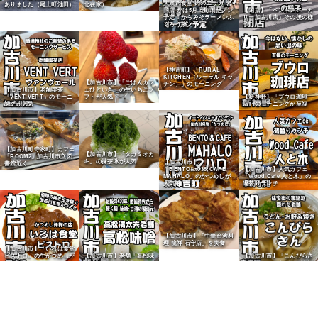
大衆肉食堂 肉のエサカ 岩
ありました（尾上町池田）
北在家）
岡店 がは5月上旬オープン
【閉店】「ペンギンベーカ
予定！からみそラーメンふ
リー加古川店」その後の様
くろう跡
子
【神吉町】「RURAL
KITCHEN（ルーラル キッ
【加古川市】「ごはんカフ
チン）」のモーニング
ェひといき」の生いちごソ
【加古川市】老舗喫茶
フトが人気
「VENT VERT」のモーニ
【新神野】「ブウロ珈琲
ングが人気
店」のモーニングが至福
【加古川町寺家町】カフェ
【加古川市】「タカミオカ
「ROOM2」加古川市立図
キ」の抹茶氷が人気
【加古川市】
書館近く
「BENTO&#038;CAFE
【加古川市】人気カフェ
MAHALO」のかつめしが
「Wood Cafe 人と木」の
人気
週替りランチ
【加古川市】「中華台湾料
理 龍祥 石守店」を実食
【加古川市】「いろは食堂
ビストロ」の牛かつめしが
【加古川市】老舗「高松味
【加古川市】「こんぴらさ
人気
噌」の白みそが人気
ん」のきつねうどんが人気
【野口町北野】ヤマダスト
【加古川市】「中華料理