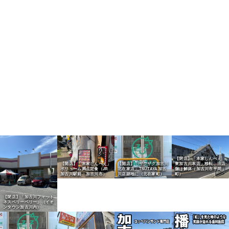
【閉店】「本家しんべえ
【開店】「本家しんべえ」
【開店】「ザグザグ加古川
東加古川本店」移転、旧店
ボリューム満点定食（JR
北在家店」TSUTAYA加古
舗は解体（加古川市平岡
加古川駅前・加古川市）
川店跡地に（北在家町）
町）
【閉店】「加古川フィット
ネスベリーベリー」（イオ
ンタウン加古川内）