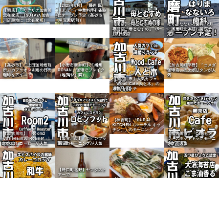
【2025年8月】「麺処 風
【開店】「ザグザグ加古川
（ふう）」中華料理孔雀跡
北在家店」TSUTAYA加古
にオープン予定（高砂市
川店跡地に（北在家町）
JR宝殿駅前）
【閉店】コッペパンサンド
はりまなないろ歯科 12月
専門店「母とむすめ」（5
に播磨町北本荘に開院予
月3日閉店
定！
【高砂市】「上田珈琲焙煎
【小野市垂井町】「播州
【加古川町平野】「コメダ
所」カフェオレ＆雨の日の
ROVAN」珈琲でブレイク
珈琲店」のナポリタンが人
珈琲をアイスで
（地鶏やす隣）
気
【加古川市】人気カフェ
「Wood Cafe 人と木」の
週替りランチ
【神吉町】「RURAL
KITCHEN（ルーラル キッ
チン）」のモーニング
【加古川市】「Room2
【加古川市】「Cafeビオ
Coffee&#038;Roaster」
【加古川市】「ロビンフッ
ラ」のホットドックモーニ
の水出しコーヒーが人気
ト」のモーニングが人気
ングが人気
【野口町北野】ヤマダスト
アーで
「Sweet&#038;Sour of
【加古川市】平荘湖のたこ
Life」を購入
焼き屋さんが人気
【加古川市】「和牛うら
【加古川市】「大濱海苔
い」のカレーコロッケが人
店」のうまし塩海苔で塩お
気
にぎり