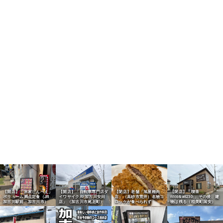
【開店】「本家しんべえ」
【開店】「自転車専門店ダ
【閉店】老舗「旭屋精肉
【閉店】「喫茶
ボリューム満点定食（JR
イワサイクル 加古川安田
店」（高砂市荒井）名物コ
nico&#8230;」その後、建
加古川駅前・加古川市）
店」（加古川市尾上町）
ロッケが食べられず
物は残る（稲美町国安）