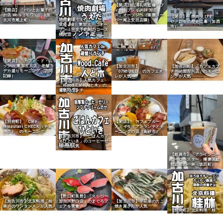
【開店】山澤礼明監修「フ
【開店】「パンとお菓子の
ィットプレイス24 加古
お店 Mois（モワ）」（加
川」オープンへ（業務スー
【閉店】「焼肉 えびす
焼肉劇場うえだ
古川市尾上町）
パー尾上安田店隣）
や」27年の歴史に幕（加西
5/30（金）東加古川にオー
市）
プン！完全予約制のコース
焼肉店
【閉店】「カフェ・ド・ム
ッシュ 東加古川店」老舗
【加古川市】
【加古川町】「カフェカプ
デカ盛りモーニング（訪問
「079BUILD」のカフェオ
チーノ加古川店」のモーニ
記録）
レが人気
ングが人気
【加古川市】人気カフェ
「Wood Cafe 人と木」の
週替りランチ
【別府町】「Cafe
【閉店】「カフェブルー
restaurant CHECK（チェ
ノ」イタリアンランチとモ
ック）」のモーニング
ーニングの店（高砂市）
【加古川市】「ごはんカフ
ェひといき」のコーヒーゼ
リーが人気
【姫路市】「アラインコー
ヒーロースター」播磨国総
社近くの一杯（坂田町）
【野口町良野】「スシロー
【加古川市】北京料理「桂
加古川野口店」のまぐろフ
【加古川市】平荘湖のたこ
林」のワンタンメンが人気
ェアを実食
焼き屋さんが人気
【別府町】北京料理「桂
林」の焼飯チャーハンが人
気