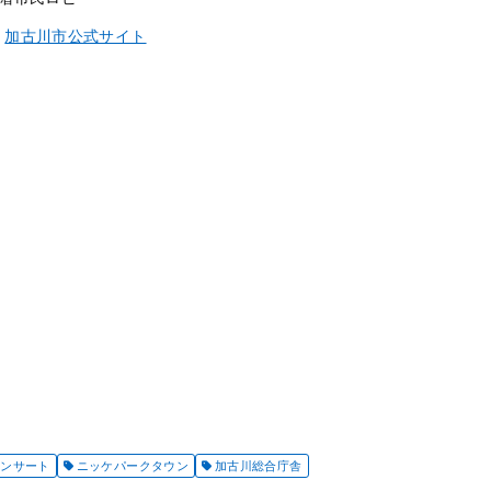
：
加古川市公式サイト
コンサート
ニッケパークタウン
加古川総合庁舎