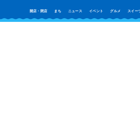
開店・閉店
まち
ニュース
イベント
グルメ
スイー