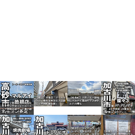
【開店】洋食店「グリルヨ
【稲美町】六甲バター跡地
ウジ」春光堂東加古川店跡
にマルアイ進出！マクドナ
マルアイ曽根店 が6月下旬
に（平岡町新在家）
ルドの噂も
オープン予定！トーホース
居酒屋 燦々3（さんさんさ
トア曽根店跡で、工事の様
ん） 4/5 平岡町 JR東加古
子を見に行ってきた！
川駅南 にオープン！
【閉店】「トイザらス・ベ
ビーザらス加古川店」ニッ
【休館】「スーパー銭湯
ケパークタウン内（加古川
あかねの湯」リニューアル