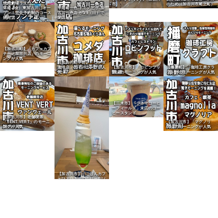
焼肉劇場うえだ
市
のため（加古川市尾上町）
5/30（金）東加古川にオー
平岡町一色 ドミノピザ 加
プン！完全予約制のコース
古川一色店 が3/9（日）で
焼肉店
閉店
【加古川町】「カフェカプ
チーノ加古川店」のモーニ
ングが人気
【加古川町平野】「コメダ
珈琲店」のモーニングが人
【加古川市】「ロビンフッ
【播磨町】「珈琲工房クラ
気
ト」のモーニングが人気
フト」のモーニングが人気
【三木市】「シネマコーヒ
ーフィールド」末広のコー
ヒースタンド
【加古川市】老舗喫茶
「VENT VERT」のモーニ
【加古川市】「マグノリ
ングが人気
ア」のモーニングが人気
【加古川市】「ごはんカフ
ェひといき」のくりーむソ
ーダが人気
【野口町北野】ヤマダスト