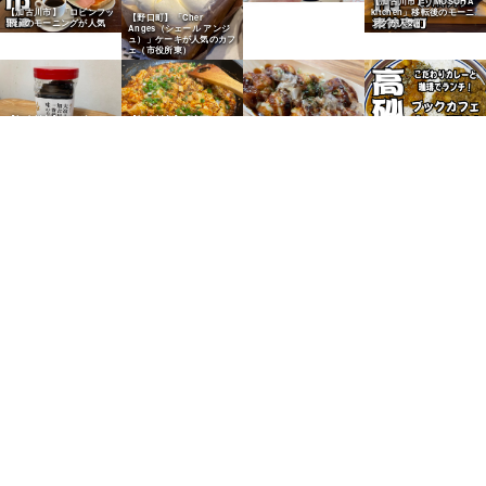
【加古川市】「MOSOHA
【加古川市】「ロビンフッ
kitchen」移転後のモーニ
【野口町】「Cher
ト」のモーニングが人気
ングが人気
Anges（シェール アンジ
ュ）」ケーキが人気のカフ
ェ（市役所東）
【加古川市】ヤマダストア
【加古川市】「滝下とうふ
ーの「加古川一番摘み味の
店」の木綿どうふで麻婆豆
【志方町】「倉庫市」のた
り」が人気
腐
こ焼き「ゆっこ」が人気
【高砂市神爪】「本の香
り」のカレーランチが人気
【高砂市荒井町】「カレー
【加古川市】「木村精肉
【加古川市】「肉のえびす
【加古川市】「大濱海苔
の東インド商店」スパイス
店」のきむらコロッケを実
屋」のえびす屋コロッケが
店」の海苔でおかかおにぎ
が人気（完売必至）
食
人気
り
【加古川市】「Bakery
【加古川市】「Bakery
【加古川市】「小春日和」
【加古川市】「ぱふぱふ
Cafe Bears」の明太子パ
Cafe Bears」のピザパン
のボロニャと枝豆パンが人
堂」のレーズン食パンが人
ンが人気
が人気
気
気
【加古川市】「石窯パン工
【加古川市】「石窯パン工
【加古川市】「スマイルの
房マナレイア」の大山牛乳
房マナレイア」の玉子焼き
小鳥たち」のフルーツサン
食パンが人気
サンドが人気
ドが人気
【加古川市】「小春日和」
のポテトベーコンパンが人
気