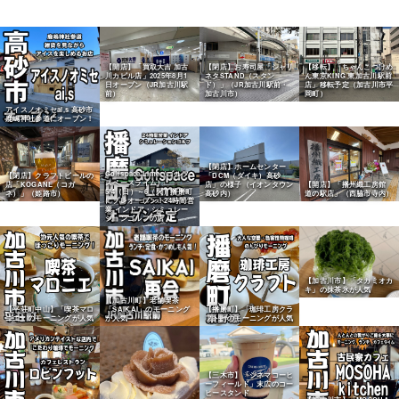
【開店】「買取大吉 加古
【閉店】お寿司屋「シャリ
【移転】「ちゃんこつけめ
川カピル店」2025年8月1
ネタSTAND（スタン
ん東京KING 東加古川駅前
日オープン（JR加古川駅
ド）」（JR加古川駅前・
店」移転予定（加古川市平
前）
加古川市）
岡町）
アイスノオミセai,s 高砂市
鹿嶋神社参道にオープン！
【閉店】ホームセンター
Golfspace Lime（ゴルフ
【閉店】クラフトビールの
「DCM（ダイキ）高砂
スペースライム）
店「KOGANE（コガ
店」の様子（イオンタウン
【開店】「播州織工房館
5/4（日）～6（火）播磨町
ネ）」（姫路市）
高砂内）
道の駅店」（西脇市寺内）
にプレオープン！24時間営
業 インドア・シミュレー
ションゴルフの店
【加古川市】「タカミオカ
キ」の抹茶氷が人気
【加古川町】老舗喫茶
【平荘町中山】「喫茶マロ
「SAIKAI」のモーニング
【播磨町】「珈琲工房クラ
ニエ」のモーニングが人気
が人気
フト」のモーニングが人気
【三木市】「シネマコーヒ
ーフィールド」末広のコー
ヒースタンド