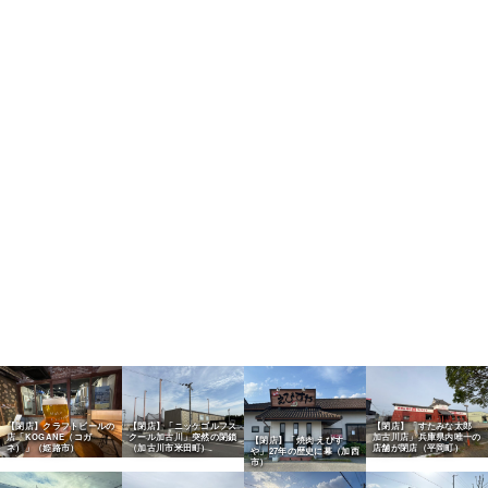
【閉店】クラフトビールの
【閉店】「ニッケゴルフス
【閉店】「すたみな太郎
店「KOGANE（コガ
クール加古川」突然の閉鎖
加古川店」兵庫県内唯一の
【閉店】「焼肉 えびす
ネ）」（姫路市）
（加古川市米田町）
店舗が閉店（平岡町）
や」27年の歴史に幕（加西
市）