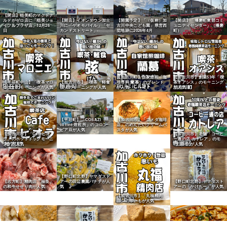
【閉店】稲美町のマクドナ
ルドがゼロ店に「稲美ジョ
【開店】イオンタウン加古
【開園予定】「（仮称）加
【開店】「播磨町東部コミ
イフルプラザ店」12月26
川に「ゲオモバイル」「セ
古川中央こども園」県営西
ュニティセンター」（播磨
日
カンドストリート」
団地跡に2026年4月
町）
【加古川町】自家焙煎「珈
【加古川市】創業53年「喫
【平荘町中山】「喫茶マロ
【加古川市】「喫茶・軽食
琲専科 蘭慕」のブレンド
茶オアシス」のモーニング
ニエ」のモーニングが人気
弦」のモーニングが人気
が人気
が人気
【平荘町】「COSAZI
【加古川市】「コメダ珈琲
coffee 焙煎所」のコロン
店」のめんたいクリームパ
ビア豆が人気
スタが人気
【加古川市】「Cafeビオ
【加古川市】老舗「コーヒ
ラ」のホットドックモーニ
ー通の店 カトレア」のモ
ングが人気
ーニングが人気
【野口町北野】ヤマダスト
【志方町】精肉店「福良」
アーの田辺農園バナナが人
【野口町北野】ヤマダスト
の和牛せせり肉が人気
気
アーの「かけちー」が人気
【加古川市】「丸福精肉
店」の串いもが人気