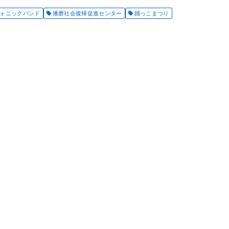
ォニックバンド
播磨社会復帰促進センター
踊っこまつり