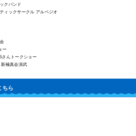
ニックバンド
ースティックサークル アルペジオ
興会
ショー
HGさんトークショー
盟 新極真会演武
こちら