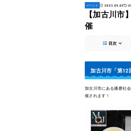
イベント
2023.09.05
2
【加古川市
催
目次
加古川市「第1
加古川市にある播磨社会復
催されます！