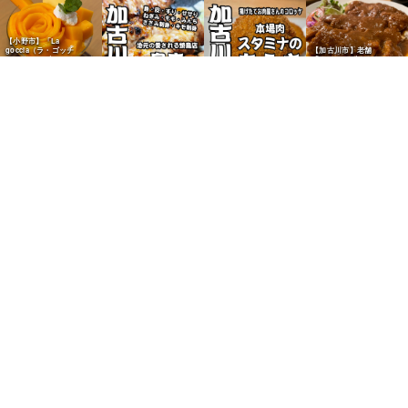
【小野市】「La
goccia（ラ・ゴッチ
【加古川市】老舗
ャ）」マンゴースイーツを
「Eden」の牛カツライス
満喫
かつめしが人気
【西神吉町】精肉店「本場
【加古川市】「鳥幸」の焼
肉 スタミナのあらき」の
鳥が人気
コロッケが人気
【野口町北野】ヤマダスト
【加古川市】「ローザ明石
【加古川市】「らー麺櫻ぐ
【加古川市】「滝下とうふ
アーの「割烹一番だしつ
風タコ焼」の焼きそばが人
み」の国産豚骨らーめんが
店」のざるどうふが人気
ゆ」を購入
気
絶品
【加古川市】「小春日和」
【加古川市】「ニシカワパ
【加古川市】「ニシカワパ
【加古川市】「小春日和」
のボロニャと枝豆パンが人
ン」の黒糖ピーナツサンド
ン」のピーナツバターパン
のチョコパンが人気
気
が人気
が人気
【尾上町】給食パン「マル
【加古川市】「石窯パン工
【尾上町】給食パン「マル
ヨシパン」のベーコンマヨ
房マナレイア」のあんぱん
ヨシパン」のキャラメルク
パンが人気
が人気
リームパンが人気
【尾上町】給食パン「マル
ヨシパン」のマヨ唐揚げパ
ンが人気
【志方町】小林農園「こば
【加古川町】和菓子「播磨
【加古川市】「播磨奉菓匠