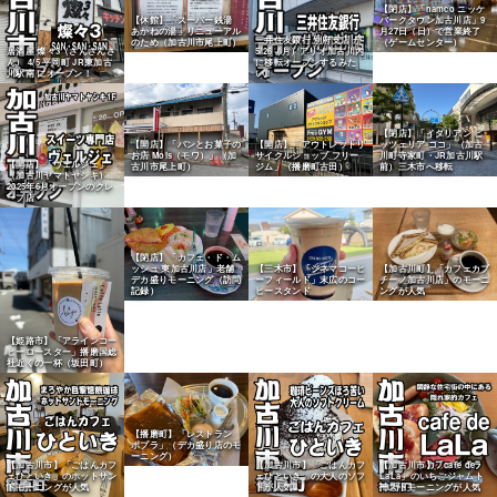
【閉店】「namco ニッケ
【休館】「スーパー銭湯
パークタウン加古川店」9
あかねの湯」リニューアル
月27日（日）で営業終了
三井住友銀行 別府支店 が
のため（加古川市尾上町）
（ゲームセンター）
居酒屋 燦々3（さんさんさ
5/26（月）アリオ加古川内
ん） 4/5 平岡町 JR東加古
に移転オープンするみた
川駅南 にオープン！
い！
【閉店】「イタリアン ピ
【開店】「パンとお菓子の
【開店】「アウトレットリ
ッツェリア ココ」（加古
お店 Mois（モワ）」（加
サイクルショップ フリー
川町寺家町・JR加古川駅
【開店】「ヴェルジェ」
古川市尾上町）
ジム」（播磨町古田）
前）三木市へ移転
（加古川ヤマトヤシキ）
2025年6月オープンのクレ
ープ店
【閉店】「カフェ・ド・ム
ッシュ 東加古川店」老舗
【三木市】「シネマコーヒ
【加古川町】「カフェカプ
デカ盛りモーニング（訪問
ーフィールド」末広のコー
チーノ加古川店」のモーニ
記録）
ヒースタンド
ングが人気
【姫路市】「アラインコー
ヒーロースター」播磨国総
社近くの一杯（坂田町）
【播磨町】「レストラン
ポプラ」（デカ盛り店のモ
ーニング）
【加古川市】「ごはんカフ
【加古川市】「ごはんカフ
【加古川市】「cafe de
ェひといき」のホットサン
ェひといき」の大人のソフ
LaLa」のいちごジャムト
ドモーニングが人気
トが人気
ーストモーニングが人気