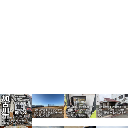
【開店】山澤礼明監修「フ
【営業再開】老舗喫茶「カ
【開店予定】「ネクステー
ィットプレイス24 加古
フェ・ド・ロゼ」（JR東
ジ加古川店」新築工事の様
川」オープンへ（業務スー
加古川駅南東・加古川市平
子（尾上町安田）
パー尾上安田店隣）
岡町）
居酒屋 燦々3（さんさんさ
ん） 4/5 平岡町 JR東加古
川駅南 にオープン！