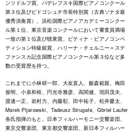
ンツドルフ賞、パデレフスキ国際ピアノコンクール
第３位及びビドゴシュチ市長特別賞（古典ソナタ最
優秀演奏賞）、浜松国際ピアノアカデミーコンクー
ル第１位、東京音楽コンクールにおいて審査員満場
一致の第１位及び聴衆賞、ピティナ・ピアノコンペ
ティション特級銀賞、ハリーナ・チェルニー＝ステ
ファンスカ記念国際ピアノコンクール第３位など多
数の受賞歴を持つ。
これまでに小林研一郎、大友直人、飯森範親、梅田
俊明、小泉和裕、円光寺雅彦、高関健、現田茂夫、
渡邊一正、岩村力、内藤彰、田中祐子、松井慶太、
Marek Pijarowski、Tadeusz Strugała、Gbriel Laufer
各氏指揮のもと、日本フィルハーモニー交響楽団、
東京交響楽団、東京都交響楽団、新日本フィルハー