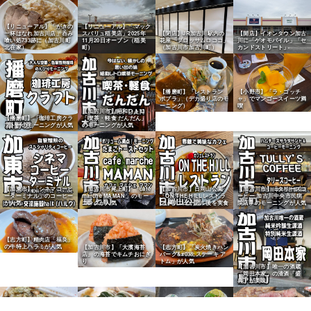
【リニューアル】「がきの
【リニューアル】「マック
一杯はなれ加古川店」呑み
スバリュ稲美店」2025年
【閉店】JR加古川駅内の
【開店】イオンタウン加古
喰い処733跡に（加古川町
11月20日オープン（稲美
花屋「ブロッサムロココ」
川に「ゲオモバイル」「セ
北在家）
町）
（加古川市加古川町）
カンドストリート」
【播磨町】「レストラン
【小野市】「ラ・ゴッチ
ポプラ」（デカ盛り店のモ
ャ」でマンゴースイーツ満
ーニング）
喫
【加古川市】昭和レトロ
【播磨町】「珈琲工房クラ
「喫茶・軽食 だんだん」
フト」のモーニングが人気
のモーニングが人気
【加東市】「シネマコーヒ
【加古川市尾上町】「café
【加古川市】日岡山公園
【加古川市】「タリーズコ
ーターミナル」のコーヒー
marche MAMAN」のモー
「ON THE HILLレストラ
ーヒー 加古川中央市民病
が人気
ニングが人気
ン」リニューアル後を実食
院店」のモーニングが人気
【志方町】精肉店「福良」
の牛特上ハラミが人気
【志方町】「炭火焼きハン
【加古川市】「大濱海苔
バーグ&#038;ステーキ ア
店」の海苔でキムチおにぎ
トム」が人気
り
【加古川市】唯一の酒蔵
「岡田本家」の清酒「盛
典」が美味
【志方町】精肉店「福良」