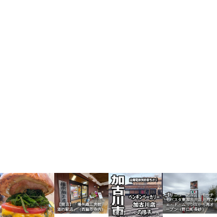
【リニューアル】「モッチ
モパスタ東加古川店」カフ
【開店】「播州織工房館
ェ・ド・ムッシュから再オ
道の駅店」（西脇市寺内）
ープン（野口町長砂）
【閉店】「ペンギンベーカ