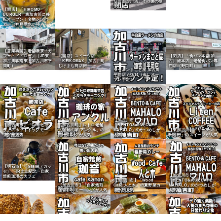
リー加古川店」その後の様
子
【開店】「HIROMO
BURGER」東加古川に移
転オープン！名物シソバー
ガー（神戸垂水から）
【営業再開】老舗喫茶「カ
フェ・ド・ロゼ」（JR東
【開店】スイーツ店
【閉店】「食パン本舗 加
加古川駅南東・加古川市平
「KEIKOMAX」加古川町
古川総本店」老舗食パン専
岡町）
じけまち商店街
門店（野口町）
ラーメンまこと屋 加古川
平岡店 が3/14（金）オー
プン予定！
【加古川市】
【加古川市】「Cafeビオ
【加古川町】レトロ老舗
「BENTO&#038;CAFE
ラ」のホットドックモーニ
「珈琲の家 アンクル」の
MAHALO」のかつめしが
【東加古川】「リーテンコ
ングが人気
モーニングが人気
人気
ーヒー」のスイーツが人気
【明石市】「Gasse（ガッ
セ）」JR土山駅北・自家
【加古川市】
焙煎珈琲のカフェ
【加古川市】「Wood
「BENTO&#038;CAFE
【加古川市】「自家焙煎
Cafe 人と木」の夏野菜カ
MAHALO」のかつめしが
珈音」のモーニングが人気
レーが人気
人気