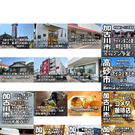
【閉店】クレープ店「ヴェ
【開店予定】「真肉焼屋
【開店予定】「Huit:8（ユ
ルジェ」（加古川駅前ヤマ
高砂店」籠屋八兵衛跡に8
イット）」チョコレート＆
トヤシキ・加古川市加古川
月オープン（高砂市）
ジェラートの店（稲美町）
町）
ラーメンまこと屋 加古川
平岡店 が3/14（金）オー
プン予定！
【閉店】老舗「本場手打う
【閉店】山電別府駅南前
【開店】まつげサロン
どん釜吉」（高砂市美保
「モナコ別府店」その後
「SARA SALON（サラ サ
里）
（加古川市別府町）
ロン）」（高砂市）
アイスノオミセai,s 高砂市
鹿嶋神社参道にオープン！
【明石市】「Gasse（ガッ
【加古川市】「コメダ珈琲
セ）」JR土山駅北・自家
店」のめんたいクリームパ
焙煎珈琲のカフェ
スタが人気
【加古川市】アリオ加古川
【加古川町平野】「コメダ
「tote coffee」のカフェ
珈琲店」のアイスコーヒー
ラテが人気
モーニングが人気