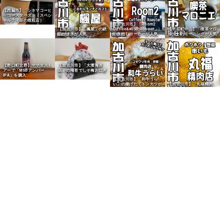
【西脇市】「シネマコーヒ
ーロースターズ」（スペシ
ャルティ豆の焙煎店）
【加古川市】「Room2
【加古川市】「楓屋」の絶
Coffee&#038;Roaster」
【平荘町中山】「喫茶マロ
品かき氷が人気
の水出しコーヒーが人気
ニエ」のモーニングが人気
【野口町北野】ヤマダスト
【加古川市】「大濱海苔
アーで「MSBアンバー
店」の海苔でしそ梅おにぎ
IPA」を購入
り
【加古川市】「和牛うら
い」の揚げたてトンカツが
【加古川市】「丸福精肉
人気
店」の串いもが人気
【加古川市】「讃岐うどん
むらさき加古川店」正月限
【加古川市】大衆中華料理
【東加古川】「三六弁当」
定うどんが人気
「まるみ」を実食
のカキフライ弁当が人気
【加古川市】日岡山公園
「ON THE HILLレストラ
ン」リニューアル後を実食
【尾上町】給食パン「マル
【加古川市】「Bakery
【加古川市】「Bakery
【加古川市】「石窯パン工
ヨシパン」のカレーパンが
Cafe Bears」のハード食
Cafe Bears」のピザパン
房マナレイア」のナンカレ
人気
パンが人気
が人気
ーが人気
【加古川市】「ニシカワパ
【加古川市】「Bakery
【尾上町】給食パン「マル