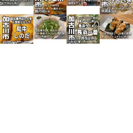
所」カフェオレ＆雨の日の
coffee 焙煎所」のコロン
珈琲をアイスで
ビア豆が人気
【加古川市】「Wood
【加古川市】「ごはんカフ
Cafe 人と木」の贅沢モー
ェひといき」のボンゴレビ
ニングが人気
アンコが人気
【加東市】「長浜ラーメ
ン」豚骨スープが人気（国
【加古川市】「大濱の黒海
道175号線沿い）
苔」でプルコギおにぎり
【加古川市】「長浜ラーメ
【別府町】「和牛しのだ」
ン長浜一番」のラーメンが
のコロッケが人気
人気
【加古川市】「バーガーカ
モネ」のかもねバーガーが
人気
【加古川市】老舗うどん
【加古川市】老舗うなぎ
【志方町】「母とむすめの
「ちから」のかけうどん定
「はまう」のうな重定食が
家」のメンチカツコッペサ
食が人気
人気
ンドが人気
【加古川市】「石窯パン工
【尾上町】給食パン「マル
【加古川市】「石窯パン工
【加古川市】「石窯パン工
房マナレイア」のあんぱん
ヨシパン」のキャラメルク
房マナレイア」のハード食
房マナレイア」のカレーパ
が人気
リームパンが人気
パンが人気
ンが人気
【加古川市】「Bakery
【加古川市】「焼きたてパ
【加古川市】「ニシカワパ
Cafe Bears」の明太子パ
【加古川市】「ニシカワパ
ン工房 小春日和」の食パ
ン」の「コーヒーロール」
ンが人気
ン」のバッファローが人気
ンが人気
が人気