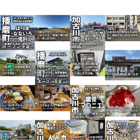
【移転】「ちゃんこつけめ
【開店予定】「ネクステー
ん東京KING 東加古川駅前
ジ加古川店」新築工事の様
店」移転予定（加古川市平
子（尾上町安田）
岡町）
はりまなないろ歯科 12月
平岡町一色 ドミノピザ 加
に播磨町北本荘に開院予
古川一色店 が3/9（日）で
定！
閉店
【開店】山澤礼明監修「フ
Golfspace Lime（ゴルフ
【閉店】「自家焙煎珈琲
ィットプレイス24 加古
スペースライム）
カフェ ドゥ ザジ」（加古
川」オープンへ（業務スー
【閉店】「焼肉 えびす
5/4（日）～6（火）播磨町
川市平荘町）
パー尾上安田店隣）
や」27年の歴史に幕（加西
にプレオープン！24時間営
市）
業 インドア・シミュレー
ションゴルフの店
【平岡町】「マザームーン
【加古川市】「ごはんカフ
カフェ加古川店」極厚巨大
ェひといき」のキッシュセ
【加古川市】「タカミオカ
ベーコンのモーニング
ットが人気
キ」のいちごみるく氷が人
気
【平荘町中山】「喫茶マロ
ニエ」のモーニングが人気
【高砂市】「上田珈琲焙煎
【平荘町】「COSAZI