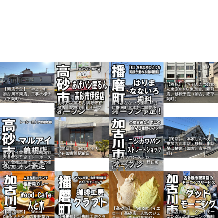
【移転】「ちゃんこつけめ
【開店予定】「やよい軒
ん東京KING 東加古川駅前
加古川平岡店」工事の様子
店」移転予定（加古川市平
（平岡町）
岡町）
あげパン屋るん 高砂市伊
はりまなないろ歯科 12月
保店 3/29（土）オープ
に播磨町北本荘に開院予
ン！
定！
【閉店】「本家しんべえ
東加古川本店」移転、旧店
【開店】「Seria（セリ
舗は解体（加古川市平岡
マルアイ曽根店 が6月下旬
ア）加古川駅前店」
町）
オープン予定！トーホース
ニシカワパン ストレート
トア曽根店跡で、工事の様
ショップ 4/8（火）野口町
子を見に行ってきた！
にオープン！
【高砂市】「yellow（イエ
【加古川市】「Wood
【加古川市】「グッドモー
ロー）高砂店」人気のジェ
Cafe 人と木」の夏野菜カ
【播磨町】「珈琲工房クラ
ニング」のモーニング珈琲
ラート（荒井町若宮町）