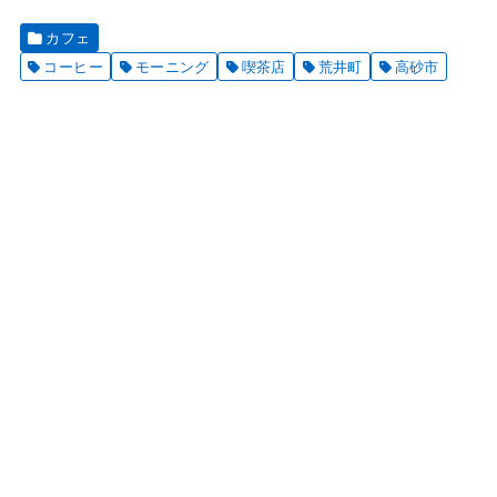
カフェ
コーヒー
モーニング
喫茶店
荒井町
高砂市