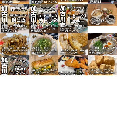
レーが人気
フト」のモーニングが人気
が人気
【加古川町】「カフェカプ
チーノ加古川店」のモーニ
ングが人気
【加古川市神吉町】「明日
【加古川市】老舗「コーヒ
【加古川市】「Coffee
香 神吉店」の焼サンドモ
ー通の店 カトレア」のモ
House Rocky」の厚切り
ーニングが人気
ーニングが人気
トーストが人気
【加東市】「長浜ラーメ
【別府町】「鷹多花」人気
【加古川市】「ローザ明石
ン」豚骨スープが人気（国
の博多とんこつラーメン・
風タコ焼」の焼きそばが人
【志方町】精肉店「福良」
道175号線沿い）
餃子・唐揚げ
気
のコロッケが人気
【志方町】「母とむすめの
【加古川町】「かぴまー
家」の南瓜コッペパンサン
【東加古川】「三六弁当」
と」喫茶万葉のわらび餅が
ドが人気
のカキフライ弁当が人気
人気
【東神吉町】「お好み焼き
はよし」が人気
【加古川町】「阪急ベーカ
【加古川市】「石窯パン工
【加古川市】「ニシカワパ
【加古川市】「ベーカリー
リー」の食パン・バゲット
房マナレイア」のあんぱん
ン」の黒糖ピーナツサンド
パンダ」のたまごサンドが
が人気
が人気
が人気
人気