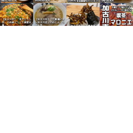
ニングが人気
アンコが人気
が人気
ングが人気
【加古川市】「滝下とうふ
【加古川市】「三豊麺イオ
店」の木綿どうふで麻婆豆
ン加古川店」の白とんこつ
腐
が人気
【加古川市】「大濱海苔
【加古川市】「喫茶マロニ
店」の海苔でいかなご釘煮
エ」のデカ盛りランチが人
おにぎり
気
【野口町北野】ヤマダスト
アーの田辺農園バナナが人
【別府町】「和牛しのだ」
気
の和牛肉じゃが用が人気
【東加古川】「永楽堂」た
こせん・たこカステラが人
【加古川市】そば処「桃李
気（和菓子屋）
庵」のひる御膳が人気
【加古川市】「ニシカワパ
【加古川市】「ニシカワパ
【加古川市】「ニシカワパ
【加古川市】「Bakery
ン」のオレンジデニッシュ
ン」の黒糖ピーナツサンド
ン」のピーナツバターパン
Cafe Bears」のハード食
が人気
が人気
が人気
パンが人気
【加古川市】「Bakery
【加古川町】「ニシカワパ
【加古川市】パン「シュワ
Cafe Bears」のピザパン
ン加古川駅店」の明太フラ
【加古川市】「ニシカワパ
ルツカッツ」を実食
が人気
ンスが人気
ン」のクリームパンが人気