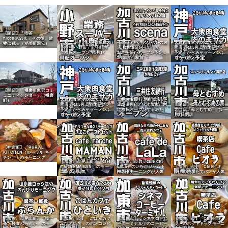
【閉店】「喫茶
nico&#8230;」その後、建
【リニューアル】「業務ス
イタリア料理とワインのお
大衆肉食堂 肉のエサカ 岩
物は残る（稲美町国安）
ーパー 小野店」王子町内
店 scena（シーナ）が
岡店 がは5月上旬オープン
で移転オープン（4月17
1/31（金）オープン予定！
予定！からみそラーメンふ
日）
JR加古川駅前
くろう跡
【開店】「播磨町東部コミ
ュニティセンター」（播磨
大衆肉食堂 肉のエサカ 岩
三井住友銀行 別府支店 が
町）
岡店 がは5月上旬オープン
5/26（月）アリオ加古川内
【閉店】コッペパンサンド
予定！からみそラーメンふ
に移転オープンするみた
専門店「母とむすめ」（5
くろう跡
い！
月3日閉店
【神吉町】「RURAL
KITCHEN（ルーラル キッ
チン）」のモーニング
【加古川市尾上町】「café
【加古川市】「cafe de
marche MAMAN」のモー
LaLa」のいちごジャムト
【加古川市】「Cafeビオ
ニングが人気
ーストモーニングが人気
ラ」の焼きたてパンが人気
【加古川市尾上町】「喫
【加古川市】「ごはんカフ
【加東市】「シネマコーヒ
【加古川市】「Cafeビオ
茶・軽食ぶらんか」のモー
ェひといき」のボンゴレビ
ーターミナル」のコーヒー
ラ」のホットドックモーニ